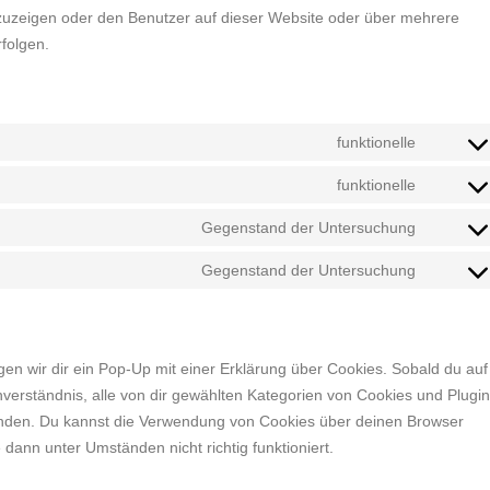
uzeigen oder den Benutzer auf dieser Website oder über mehrere
folgen.
funktionelle
Consen
to
funktionelle
Consen
service
to
Gegenstand der Untersuchung
uncode
Consen
service
to
Gegenstand der Untersuchung
wordpre
Consen
service
to
google-
service
fonts
sonstig
en wir dir ein Pop-Up mit einer Erklärung über Cookies. Sobald du auf
Einverständnis, alle von dir gewählten Kategorien von Cookies und Plugi
enden. Du kannst die Verwendung von Cookies über deinen Browser
 dann unter Umständen nicht richtig funktioniert.